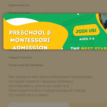
Цена класса
Регистрация
BUMBLEBEE
Кто мы?
Аккредитация
Команда Bumblebee
Наши Учителя
Политика Bumblebee
Мы предлагаем разнообразные программы,
которые помогут вашему ребенку
исследовать, учиться и расти в
благоприятной и стимулирующей среде.
Оставайтесь с нами!.