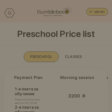
МЕНЮ
Preschool Price list
PRESCHOOL
CLASSES
Payment Plan
Morning session
Af
1-я плата за
обучение
3200
Payment Due day:
август 25, 2026
2-я плата за