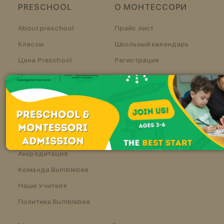
PRESCHOOL
О МОНТЕССОРИ
About preschool
Прайс лист
Классы
Школьный календарь
Цена Preschool
Регистрация
Цена класса
Регистрация
BUMBLEBEE
Кто мы?
Аккредитация
Команда Bumblebee
Наши Учителя
Политика Bumblebee