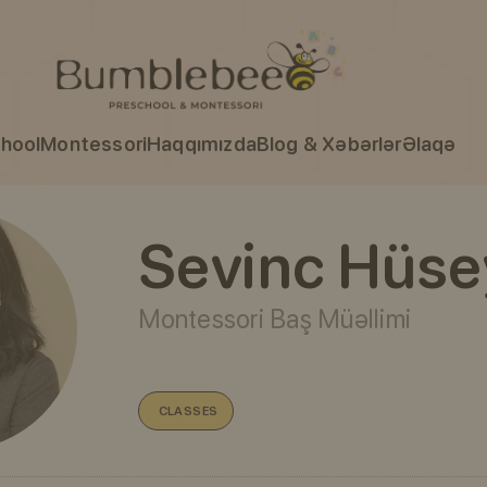
hool
Montessori
Haqqımızda
Blog & Xəbərlər
Əlaqə
Sevinc Hüs
Montessori Baş Müəllimi
CLASSES