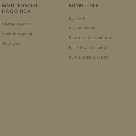
MONTESSORI
BUMBLEBEE
HAQQINDA
Biz kimik
Qiymət siyahısı
Akkreditasiya
Məktəb təqvimi
Bumblebee komandası
Qeydiyyat
Bizim Müəllimlərimiz
Bumblebee Siyasəti