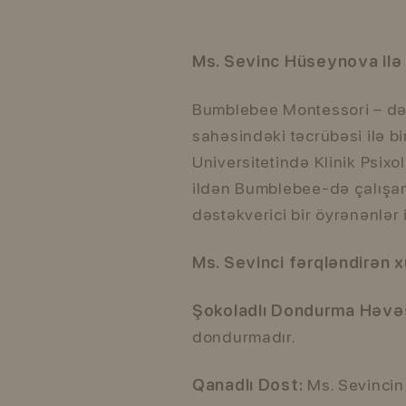
Ms. Sevin
c Hüseynova ilə 
Bumblebee Montessori – də B
sahəsindəki təcrübəsi ilə bi
Universitetində Klinik Psixo
ildən Bumblebee-də çalışan 
dəstəkverici bir öyrənənlə
Ms. Sevinci
fərqləndirən x
Şokoladlı Dondurma Həvəs
dondurmadır.
Qanadlı Dost:
Ms. Sevincin