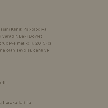
sını Klinik Psixologiya
 yaradır. Bakı Dövlət
əcrübəyə malikdir. 2015-ci
a olan sevgisi, canlı və
adlı
 hərəkətləri ilə