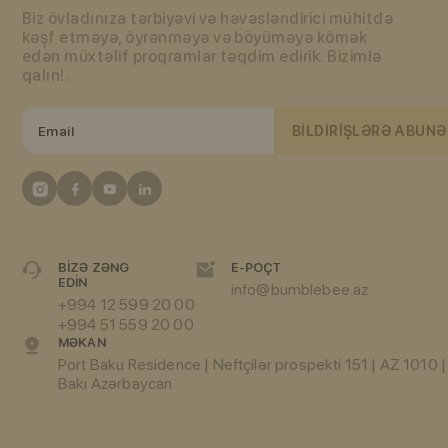
Biz övladınıza tərbiyəvi və həvəsləndirici mühitdə
kəşf etməyə, öyrənməyə və böyüməyə kömək
edən müxtəlif proqramlar təqdim edirik. Bizimlə
qalın!.
BILDIRIŞLƏRƏ ABUNƏ
BIZƏ ZƏNG
E-POÇT
EDIN
info@bumblebee.az
+994 12 599 20 00
+994 51 559 20 00
MƏKAN
Port Baku Residence | Neftçilər prospekti 151 | AZ 1010 |
Bakı Azərbaycan