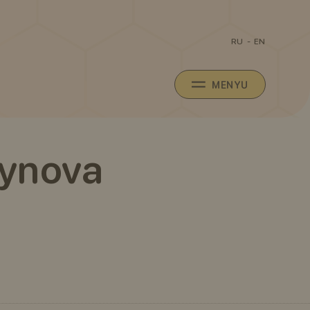
RU
-
EN
MENYU
eynova