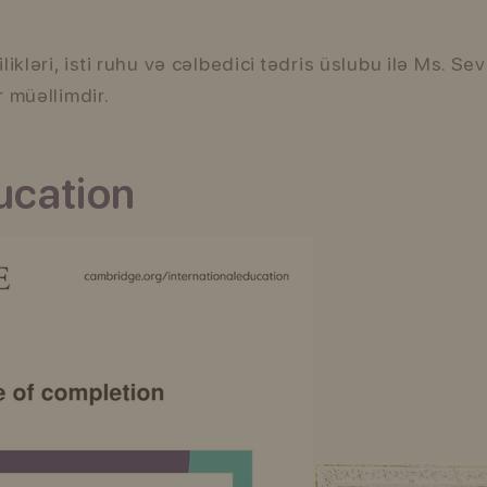
likləri, isti ruhu və cəlbedici tədris üslubu ilə Ms. S
r müəllimdir.
ucation