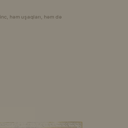
evinc, həm uşaqları, həm də