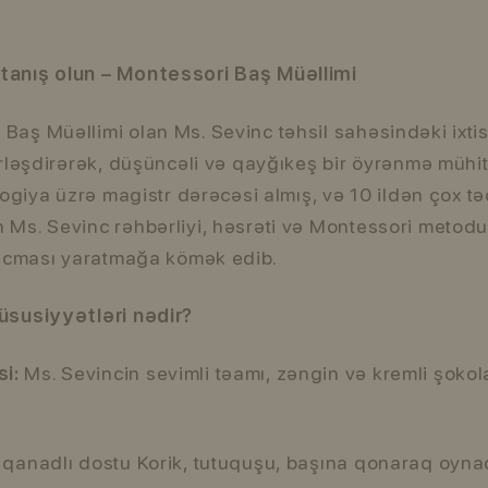
tanış olun – Montessori Baş Müəllimi
aş Müəllimi olan Ms. Sevinc təhsil sahəsindəki ixtisa
rləşdirərək, düşüncəli və qayğıkeş bir öyrənmə mühiti
logiya üzrə magistr dərəcəsi almış, və 10 ildən çox t
Ms. Sevinc rəhbərliyi, həsrəti və Montessori metodun
r icması yaratmağa kömək edib.
üsusiyyətləri nədir?
i:
Ms. Sevincin sevimli təamı, zəngin və kremli şokol
 qanadlı dostu Korik, tutuquşu, başına qonaraq oynaq