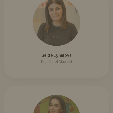
Səidə Eynalova
Preschool Müəllimi