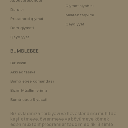
About preschool
Qiymət siyahısı
Dərslər
Məktəb təqvimi
Preschool qiymət
Qeydiyyat
Dərs qiyməti
Qeydiyyat
BUMBLEBEE
Biz kimik
Akkreditasiya
Bumblebee komandası
Bizim Müəllimlərimiz
Bumblebee Siyasəti
Biz övladınıza tərbiyəvi və həvəsləndirici mühitdə
kəşf etməyə, öyrənməyə və böyüməyə kömək
edən müxtəlif proqramlar təqdim edirik. Bizimlə