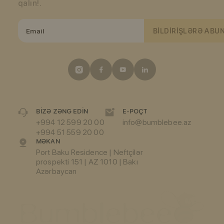
qalın!.
BILDIRIŞLƏRƏ ABU
BIZƏ ZƏNG EDIN
E-POÇT
+994 12 599 20 00
info@bumblebee.az
+994 51 559 20 00
MƏKAN
Port Baku Residence | Neftçilər
prospekti 151 | AZ 1010 | Bakı
Azərbaycan