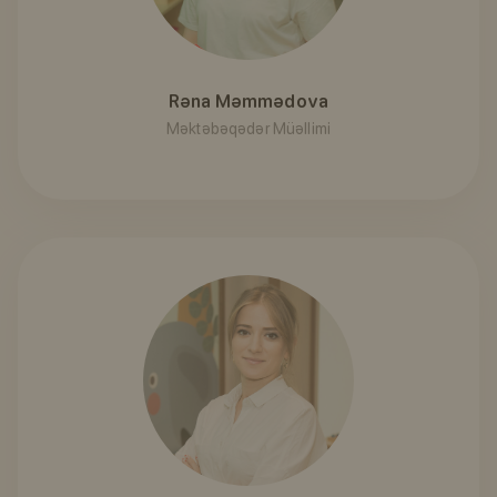
Rəna Məmmədova
Məktəbəqədər Müəllimi