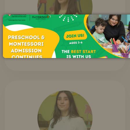
Nərmin Həsənli
Preschoo Müəllimi