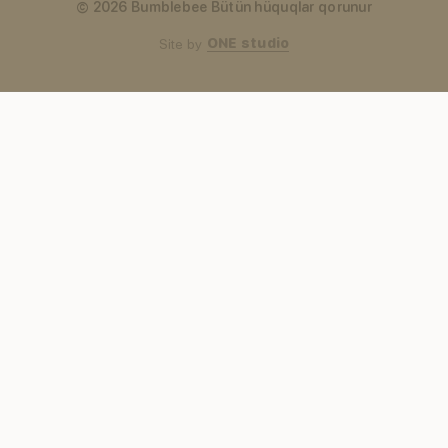
© 2026 Bumblebee Bütün hüquqlar qorunur
ONE studio
Site by