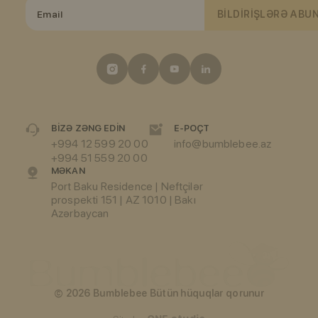
BILDIRIŞLƏRƏ ABU
BIZƏ ZƏNG EDIN
E-POÇT
+994 12 599 20 00
info@bumblebee.az
+994 51 559 20 00
MƏKAN
Port Baku Residence | Neftçilər
prospekti 151 | AZ 1010 | Bakı
Azərbaycan
© 2026 Bumblebee Bütün hüquqlar qorunur