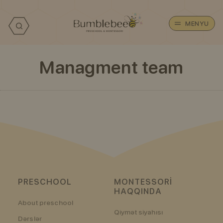
MENYU
Managment team
PRESCHOOL
MONTESSORI
HAQQINDA
About preschool
Qiymət siyahısı
Dərslər