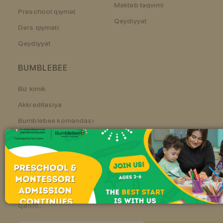
Məktəb təqvimi
Preschool qiymət
Qeydiyyat
Dərs qiyməti
Qeydiyyat
BUMBLEBEE
Biz kimik
Akkreditasiya
Bumblebee komandası
Bizim Müəllimlərimiz
Bumblebee Siyasəti
Biz övladınıza tərbiyəvi və həvəsləndirici mühitdə
kəşf etməyə, öyrənməyə və böyüməyə kömək
edən müxtəlif proqramlar təqdim edirik. Bizimlə
qalın!.